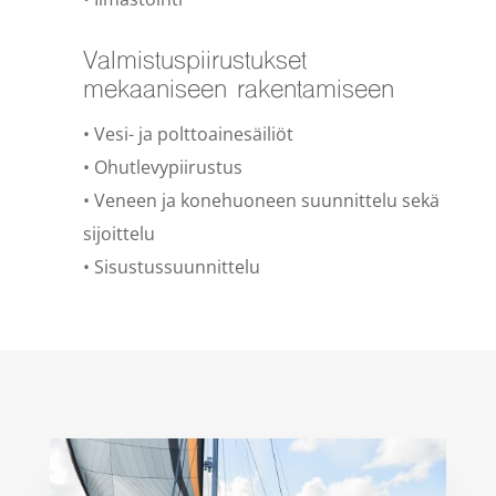
Valmistuspiirustukset
mekaaniseen rakentamiseen
• Vesi- ja polt­to­ai­ne­sä­i­li­öt
• Ohut­le­vypi­i­rustus
• Veneen ja kone­hu­o­neen suun­nit­telu sekä
sijo­it­telu
• Sisustus­su­un­nit­telu