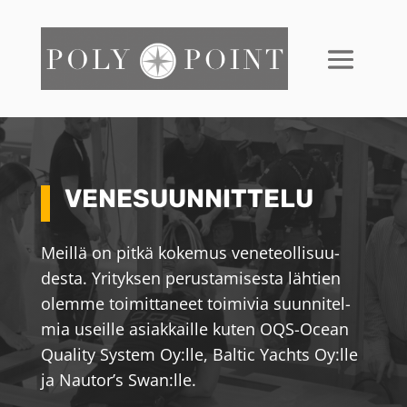
VENESUUNNITTELU
Meillä on pit­kä koke­mus vene­te­ol­li­su­u­
des­ta. Yri­tyk­sen perus­ta­mi­ses­ta läh­ti­en
olem­me toi­mit­ta­ne­et toi­mi­via suun­ni­tel­
mia useil­le asi­ak­ka­il­le kuten OQS-Oce­an
Qua­li­ty System Oy:lle, Bal­tic Yachts Oy:lle
ja Nautor’s Swan:lle.