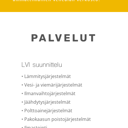
PALVELUT
LVI suunnittelu
• Läm­mi­ty­sjär­jes­tel­mät
• Vesi- ja vie­mä­rijär­jes­tel­mät
• Ilman­vaihto­jär­jes­tel­mät
• Jääh­dy­ty­sjär­jes­tel­mät
• Polt­to­ai­ne­jär­jes­tel­mät
• Pako­kaa­sun poisto­jär­jes­tel­mät
• Ilmastointi