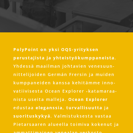
Poly­Point on yksi OQS-yri­tyk­sen
perusta­jis­ta ja yhte­i­styökump­pa­neis­ta
.
Yhdes­sä maail­man johta­vi­en vene­su­un­
nit­te­lijo­i­den Ger­mán Frersin ja mui­den
kump­pa­nei­den kans­sa kehitäm­me inno­
va­ti­i­vi­ses­ta Oce­an Explo­rer ‑kata­ma­raa­
nis­ta usei­ta mal­le­ja.
Oce­an Explo­rer
edu­staa
ele­gans­sia
,
tur­valli­su­ut­ta
ja
suo­ri­tu­skykyä
. Val­mistukses­ta vas­taa
Pie­tarsaa­ren alu­e­el­la toi­mi­va kokenut ja
ammat­ti­mai­nen vene­a­lan verkosto.